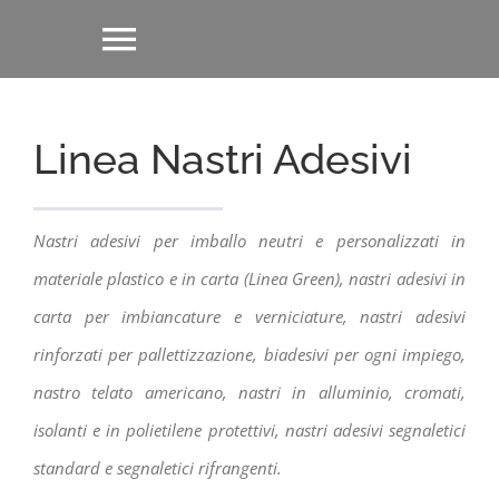
Salta
Toggle
al
contenuto
Navigation
Nastri Adesivi
Linea Nastri Adesivi
Articoli Imballaggio
Nastri adesivi per imballo neutri e personalizzati in
Attrezzature Imballaggio
materiale plastico e in carta (Linea Green), nastri adesivi in
carta per imbiancature e verniciature, nastri adesivi
Nastri Segnaletici
rinforzati per pallettizzazione, biadesivi per ogni impiego,
nastro telato americano, nastri in alluminio, cromati,
Linea Pubblicità
isolanti e in polietilene protettivi, nastri adesivi segnaletici
standard e segnaletici rifrangenti.
Linea Plastica