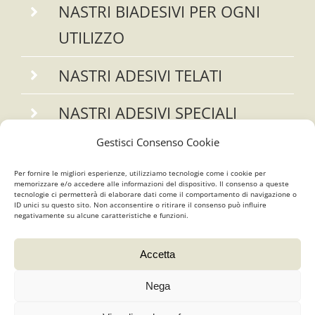
NASTRI BIADESIVI PER OGNI
UTILIZZO
NASTRI ADESIVI TELATI
NASTRI ADESIVI SPECIALI
Gestisci Consenso Cookie
NASTRI ADESIVI SEGNALETICI
Per fornire le migliori esperienze, utilizziamo tecnologie come i cookie per
NASTRI ADESIVI SEGNALETICI
memorizzare e/o accedere alle informazioni del dispositivo. Il consenso a queste
tecnologie ci permetterà di elaborare dati come il comportamento di navigazione o
ID unici su questo sito. Non acconsentire o ritirare il consenso può influire
RIFRANGENTI
negativamente su alcune caratteristiche e funzioni.
Accetta
© Copyright 2025 E.B.A.C. S.A.S. Di Buttironi Barbara | Via Serio
Nega
10, 24020 Casnigo (BG) | Tel (+39) 035 724265 | Mail
commerciale@ebac.it