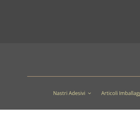
Salta
al
contenuto
Nastri Adesivi
Articoli Imballag