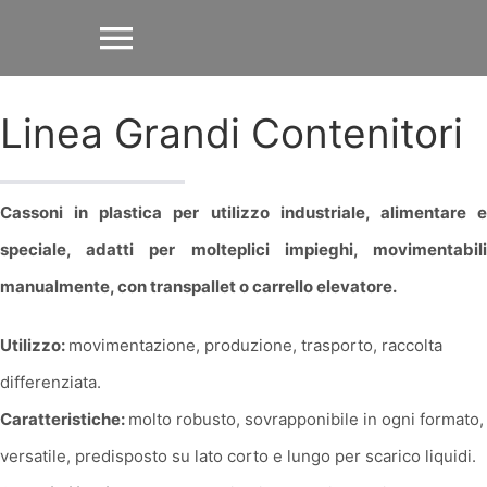
Salta
Toggle
al
contenuto
Navigation
Nastri Adesivi
Linea Grandi Contenitori
Articoli Imballaggio
Cassoni in plastica per utilizzo industriale, alimentare 
speciale, adatti per molteplici impieghi, movimentabil
Attrezzature Imballaggio
manualmente, con transpallet o carrello elevatore.
Nastri Segnaletici
Utilizzo:
movimentazione, produzione, trasporto, raccolta
differenziata.
Linea Pubblicità
Caratteristiche:
molto robusto, sovrapponibile in ogni formato,
versatile, predisposto su lato corto e lungo per scarico liquidi.
Linea Plastica