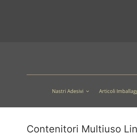
Salta
al
contenuto
Nastri Adesivi
Articoli Imballag
Contenitori Multiuso Li