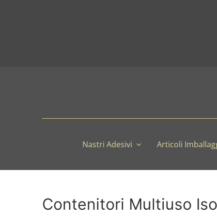
Salta
al
contenuto
Nastri Adesivi
Articoli Imballag
Contenitori Multiuso Is